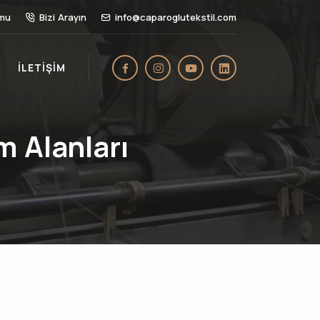
rmu
Bizi Arayın
info@caparoglutekstil.com
İLETIŞIM
 Alanları