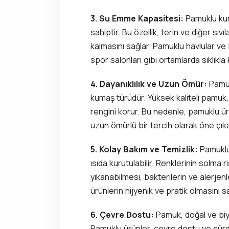
3. Su Emme Kapasitesi:
Pamuklu kum
sahiptir. Bu özellik, terin ve diğer sıv
kalmasını sağlar. Pamuklu havlular ve
spor salonları gibi ortamlarda sıklıkla ku
4. Dayanıklılık ve Uzun Ömür:
Pamuk
kumaş türüdür. Yüksek kaliteli pamuk
rengini korur. Bu nedenle, pamuklu ü
uzun ömürlü bir tercih olarak öne çıka
5. Kolay Bakım ve Temizlik:
Pamuklu 
ısıda kurutulabilir. Renklerinin solma
yıkanabilmesi, bakterilerin ve alerjen
ürünlerin hijyenik ve pratik olmasını s
6. Çevre Dostu:
Pamuk, doğal ve biyo
Pamuklu ürünler, çevre dostu ve sürdür