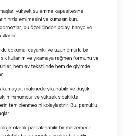
aşlar, yüksek su emme kapasitesine
ıların hızla emilmesini ve kumaşın kuru
 bornozlar, bu özelliğinden dolayı banyo ve
llanılır.
lu dokuma, dayanıklı ve uzun ömürlü bir
, sık kullanım ve yıkamaya rağmen formunu ve
rünler, hem ev tekstilinde hem de giyimde
r.
kumaşlar, makinede yıkanabilir ve düşük
 riski minimumdur ve yüksek sıcaklıkta
lerin temizlenmesini kolaylaştırır. Bu, pamuklu
ağlar.
lojik olarak parçalanabilir bir malzemedir.
ülebilir bir seçenek olarak kabul edilir.