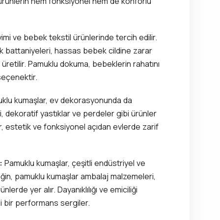
u ürünlerin hem fonksiyonel hem de konforlu
i ve bebek tekstil ürünlerinde tercih edilir.
k battaniyeleri, hassas bebek cildine zarar
retilir. Pamuklu dokuma, bebeklerin rahatını
seçenektir.
klu kumaşlar, ev dekorasyonunda da
ri, dekoratif yastıklar ve perdeler gibi ürünler
r, estetik ve fonksiyonel açıdan evlerde zarif
:
Pamuklu kumaşlar, çeşitli endüstriyel ve
rneğin, pamuklu kumaşlar ambalaj malzemeleri,
ünlerde yer alır. Dayanıklılığı ve emiciliği
i bir performans sergiler.