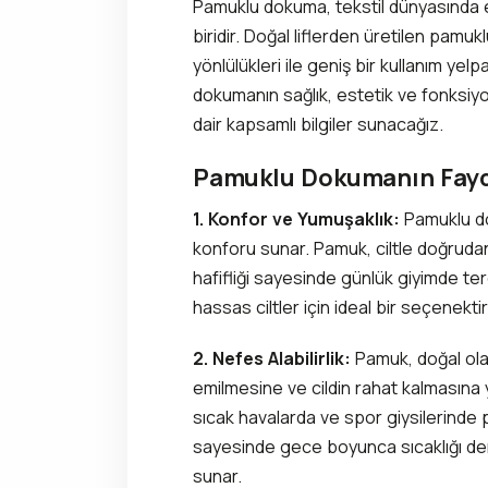
Pamuklu dokuma, tekstil dünyasında 
biridir. Doğal liflerden üretilen pamuk
yönlülükleri ile geniş bir kullanım ye
dokumanın sağlık, estetik ve fonksiyon
dair kapsamlı bilgiler sunacağız.
Pamuklu Dokumanın Fayd
1. Konfor ve Yumuşaklık:
Pamuklu dok
konforu sunar. Pamuk, ciltle doğrudan
hafifliği sayesinde günlük giyimde ter
hassas ciltler için ideal bir seçenektir
2. Nefes Alabilirlik:
Pamuk, doğal olar
emilmesine ve cildin rahat kalmasına y
sıcak havalarda ve spor giysilerinde p
sayesinde gece boyunca sıcaklığı den
sunar.