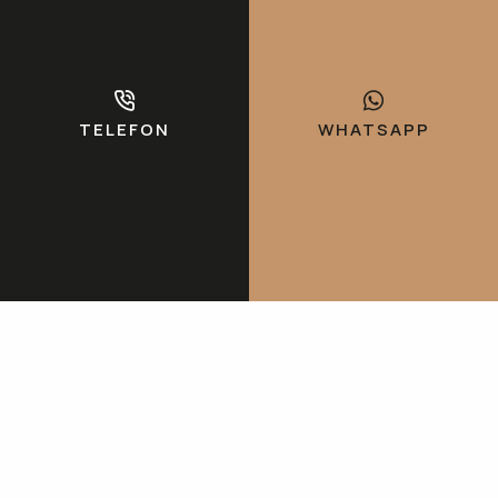
info@caparoglutekstil.com
© 2024 Çaparoğlu Tekstil. Tüm hakları saklıdır.
TELEFON
WHATSAPP